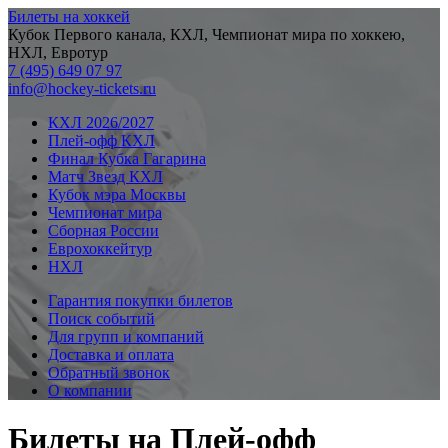
Билеты на хоккей
Кубок Первого канала, КХЛ, Чемпионат мира по хоккею,
НХЛ, Евротур
7 (495) 649 07 97
info@hockey-tickets.ru
КХЛ 2026/2027
Плей-офф КХЛ
Финал Кубка Гагарина
Матч Звезд КХЛ
Кубок мэра Москвы
Чемпионат мира
Сборная России
Еврохоккейтур
НХЛ
Гарантия покупки билетов
Поиск событий
Для групп и компаний
Доставка и оплата
Обратный звонок
О компании
Билеты на Плей-офф