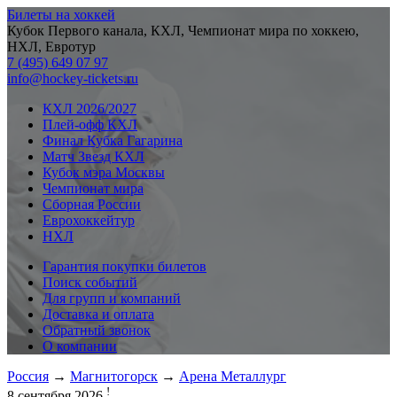
Билеты на хоккей
Кубок Первого канала, КХЛ, Чемпионат мира по хоккею,
НХЛ, Евротур
7 (495) 649 07 97
info@hockey-tickets.ru
КХЛ 2026/2027
Плей-офф КХЛ
Финал Кубка Гагарина
Матч Звезд КХЛ
Кубок мэра Москвы
Чемпионат мира
Сборная России
Еврохоккейтур
НХЛ
Гарантия покупки билетов
Поиск событий
Для групп и компаний
Доставка и оплата
Обратный звонок
О компании
Россия
→
Магнитогорск
→
Арена Металлург
!
8 сентября 2026