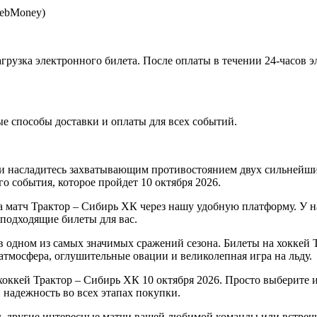
WebMoney)
агрузка электронного билета
. После оплаты в течении 24-часов 
 способы доставки и оплаты для всех событий.
и насладитесь захватывающим противостоянием двух сильнейши
о события, которое пройдет 10 октября 2026.
а матч Трактор – Сибирь ХК через нашу удобную платформу. У н
 подходящие билеты для вас.
 одном из самых значимых сражений сезона. Билеты на хоккей 
 атмосфера, оглушительные овации и великолепная игра на льду.
оккей Трактор – Сибирь ХК 10 октября 2026. Просто выберите 
 надежность во всех этапах покупки.
ть другие интересные матчи вашей любимой команды или встре