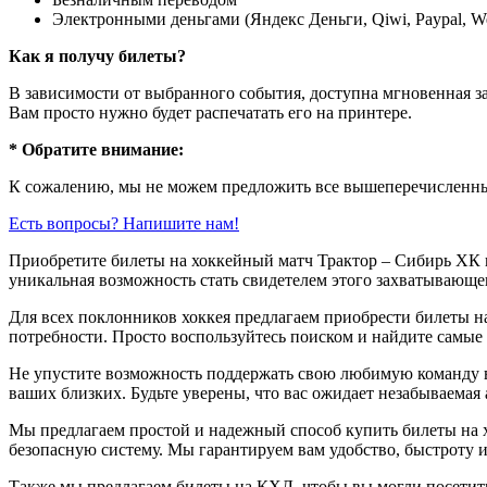
Электронными деньгами (Яндекс Деньги, Qiwi, Paypal, 
Как я получу билеты?
В зависимости от выбранного события, доступна
мгновенная з
Вам просто нужно будет распечатать его на принтере.
* Обратите внимание:
К сожалению, мы не можем предложить все вышеперечисленные
Есть вопросы? Напишите нам!
Приобретите билеты на хоккейный матч Трактор – Сибирь ХК 
уникальная возможность стать свидетелем этого захватывающег
Для всех поклонников хоккея предлагаем приобрести билеты н
потребности. Просто воспользуйтесь поиском и найдите самые
Не упустите возможность поддержать свою любимую команду в
ваших близких. Будьте уверены, что вас ожидает незабываемая
Мы предлагаем простой и надежный способ купить билеты на х
безопасную систему. Мы гарантируем вам удобство, быстроту и
Также мы предлагаем билеты на КХЛ, чтобы вы могли посети