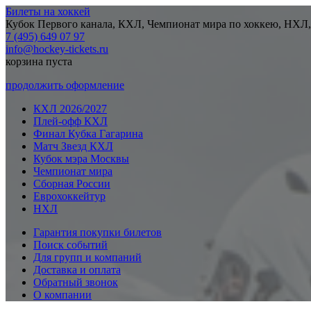
Билеты на хоккей
Кубок Первого канала, КХЛ, Чемпионат мира по хоккею, НХЛ,
7 (495) 649 07 97
info@hockey-tickets.ru
корзина пуста
продолжить оформление
КХЛ 2026/2027
Плей-офф КХЛ
Финал Кубка Гагарина
Матч Звезд КХЛ
Кубок мэра Москвы
Чемпионат мира
Сборная России
Еврохоккейтур
НХЛ
Гарантия покупки билетов
Поиск событий
Для групп и компаний
Доставка и оплата
Обратный звонок
О компании