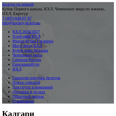
Билеты на хоккей
Кубок Первого канала, КХЛ, Чемпионат мира по хоккею,
НХЛ, Евротур
7 (495) 649 07 97
info@hockey-tickets.ru
КХЛ 2026/2027
Плей-офф КХЛ
Финал Кубка Гагарина
Матч Звезд КХЛ
Кубок мэра Москвы
Чемпионат мира
Сборная России
Еврохоккейтур
НХЛ
Гарантия покупки билетов
Поиск событий
Для групп и компаний
Доставка и оплата
Обратный звонок
О компании
Калгари